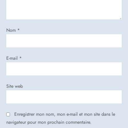
e
l
’
Nom
*
a
r
E-mail
*
t
i
Site web
c
l
Enregistrer mon nom, mon e-mail et mon site dans le
e
navigateur pour mon prochain commentaire.