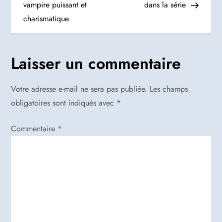
vampire puissant et
dans la série
v
charismatique
i
g
Laisser un commentaire
a
Votre adresse e-mail ne sera pas publiée.
Les champs
t
obligatoires sont indiqués avec
*
i
Commentaire
*
o
n
d