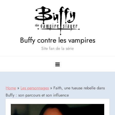
Skip
to
content
Buffy contre les vampires
Site fan de la série
Home
»
Les personnages
»
Faith, une tueuse rebelle dans
Buffy : son parcours et son influence