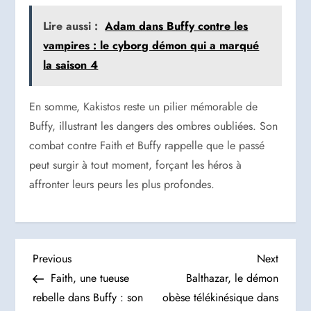
Lire aussi :
Adam dans Buffy contre les
vampires : le cyborg démon qui a marqué
la saison 4
En somme, Kakistos reste un pilier mémorable de
Buffy, illustrant les dangers des ombres oubliées. Son
combat contre Faith et Buffy rappelle que le passé
peut surgir à tout moment, forçant les héros à
affronter leurs peurs les plus profondes.
N
Previous
Next
Previous
Next
Post
Post
Faith, une tueuse
Balthazar, le démon
a
rebelle dans Buffy : son
obèse télékinésique dans