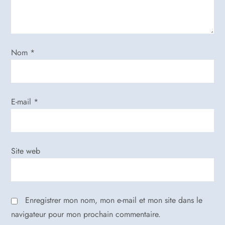
e
l
’
Nom
*
a
r
E-mail
*
t
i
Site web
c
l
Enregistrer mon nom, mon e-mail et mon site dans le
e
navigateur pour mon prochain commentaire.