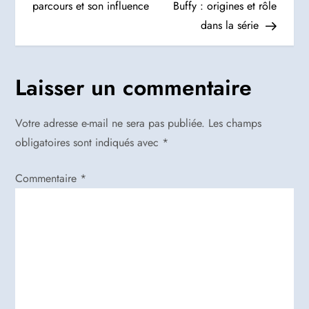
parcours et son influence
Buffy : origines et rôle
v
dans la série
i
g
Laisser un commentaire
a
Votre adresse e-mail ne sera pas publiée.
Les champs
t
obligatoires sont indiqués avec
*
i
Commentaire
*
o
n
d