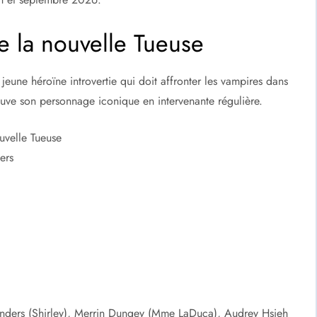
e la nouvelle Tueuse
jeune héroïne introvertie qui doit affronter les vampires dans
uve son personnage iconique en intervenante régulière.
uvelle Tueuse
ers
onders (Shirley), Merrin Dungey (Mme LaDuca), Audrey Hsieh