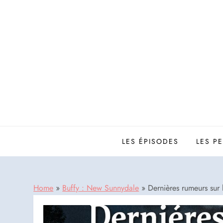
Skip
to
content
LES ÉPISODES
LES P
Home
»
Buffy : New Sunnydale
»
Dernières rumeurs sur 