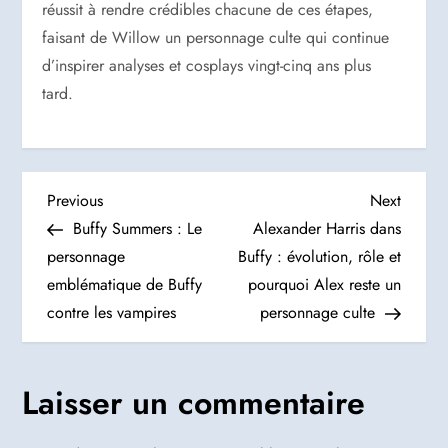
réussit à rendre crédibles chacune de ces étapes,
faisant de Willow un personnage culte qui continue
d’inspirer analyses et cosplays vingt-cinq ans plus
tard.
N
Previous
Next
Previous
Next
Post
Post
Buffy Summers : Le
Alexander Harris dans
a
personnage
Buffy : évolution, rôle et
emblématique de Buffy
pourquoi Alex reste un
v
contre les vampires
personnage culte
i
g
Laisser un commentaire
a