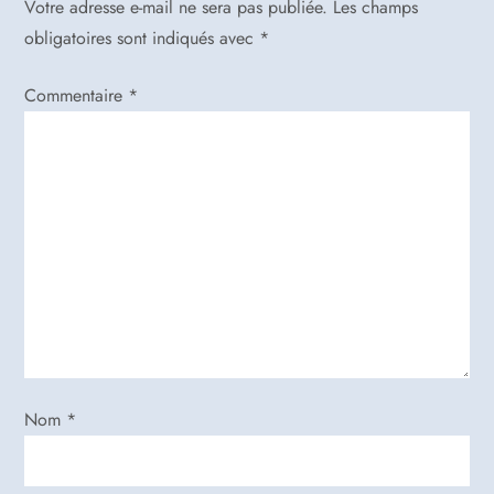
Votre adresse e-mail ne sera pas publiée.
Les champs
t
obligatoires sont indiqués avec
*
i
Commentaire
*
o
n
d
e
l
’
Nom
*
a