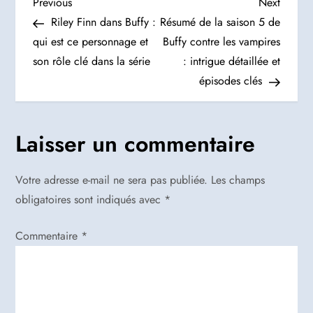
N
Previous
Next
Previous
Next
Post
Post
Riley Finn dans Buffy :
Résumé de la saison 5 de
a
qui est ce personnage et
Buffy contre les vampires
son rôle clé dans la série
: intrigue détaillée et
v
épisodes clés
i
g
Laisser un commentaire
a
Votre adresse e-mail ne sera pas publiée.
Les champs
t
obligatoires sont indiqués avec
*
i
Commentaire
*
o
n