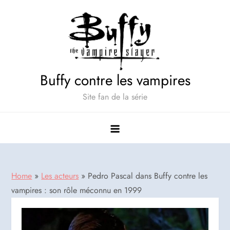
Skip
to
content
Buffy contre les vampires
Site fan de la série
Home
»
Les acteurs
»
Pedro Pascal dans Buffy contre les
vampires : son rôle méconnu en 1999