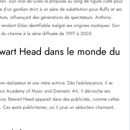
cran. Son rôle de Giles le propulse au rang de figure culte pour
ue d’un gardien strict à un père de substitution pour Buffy et ses
ture, influençant des générations de spectateurs. Anthony
, rendant Giles identifiable malgré ses origines mystiques. Son
nt du charme à la série diffusée de 1997 à 2003.
ewart Head dans le monde du
ère réalisateur et une mère actrice. Dès l’adolescence, il se
ndon Academy of Music and Dramatic Art, il décroche ses
hony Stewart Head apparaît dans des publicités, comme celles
. Ces spots publicitaires, où il joue un séducteur charmant,