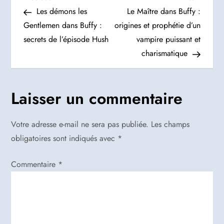
N
Post
Post
Les démons les
Le Maître dans Buffy :
a
Gentlemen dans Buffy :
origines et prophétie d’un
secrets de l’épisode Hush
vampire puissant et
v
charismatique
i
g
Laisser un commentaire
a
Votre adresse e-mail ne sera pas publiée.
Les champs
t
obligatoires sont indiqués avec
*
i
Commentaire
*
o
n