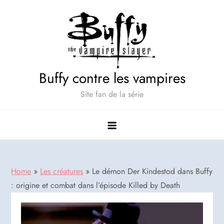
Skip
to
content
Buffy contre les vampires
Site fan de la série
Home
»
Les créatures
»
Le démon Der Kindestod dans Buffy
: origine et combat dans l’épisode Killed by Death