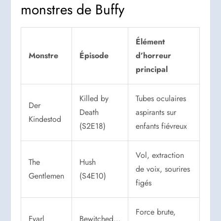
monstres de Buffy
Élément
Monstre
Épisode
d’horreur
principal
Killed by
Tubes oculaires
Der
Death
aspirants sur
Kindestod
(S2E18)
enfants fiévreux
Vol, extraction
The
Hush
de voix, sourires
Gentlemen
(S4E10)
figés
Force brute,
Fyarl
Bewitched…