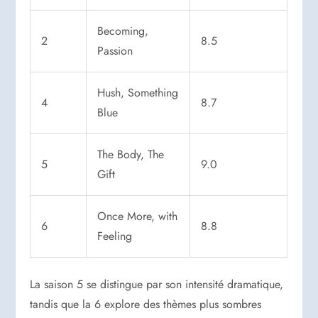
Becoming,
2
8.5
Passion
Hush, Something
4
8.7
Blue
The Body, The
5
9.0
Gift
Once More, with
6
8.8
Feeling
La saison 5 se distingue par son intensité dramatique,
tandis que la 6 explore des thèmes plus sombres