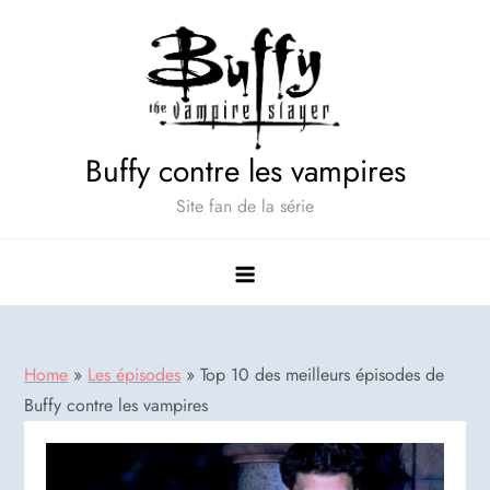
Skip
to
content
Buffy contre les vampires
Site fan de la série
Home
»
Les épisodes
»
Top 10 des meilleurs épisodes de
Buffy contre les vampires