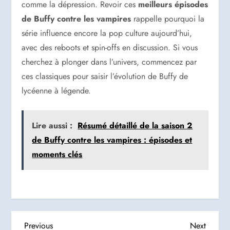
comme la dépression. Revoir ces
meilleurs épisodes
de Buffy contre les vampires
rappelle pourquoi la
série influence encore la pop culture aujourd’hui,
avec des reboots et spin-offs en discussion. Si vous
cherchez à plonger dans l’univers, commencez par
ces classiques pour saisir l’évolution de Buffy de
lycéenne à légende.
Lire aussi :
Résumé détaillé de la saison 2
de Buffy contre les vampires : épisodes et
moments clés
Previous
Next
Previous
Next