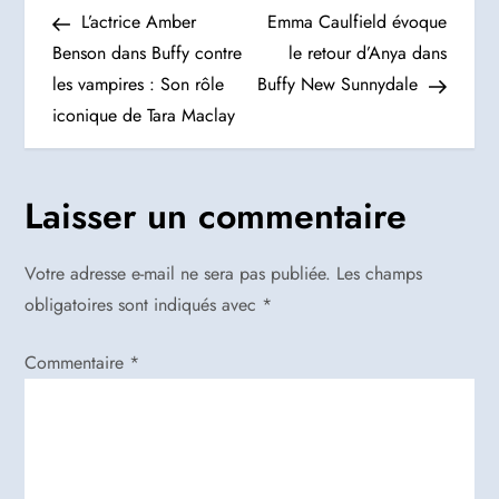
N
Post
Post
L’actrice Amber
Emma Caulfield évoque
a
Benson dans Buffy contre
le retour d’Anya dans
les vampires : Son rôle
Buffy New Sunnydale
v
iconique de Tara Maclay
i
g
Laisser un commentaire
a
Votre adresse e-mail ne sera pas publiée.
Les champs
t
obligatoires sont indiqués avec
*
i
Commentaire
*
o
n